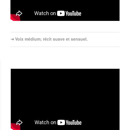
⇥ Voix médium; récit suave et sensuel.