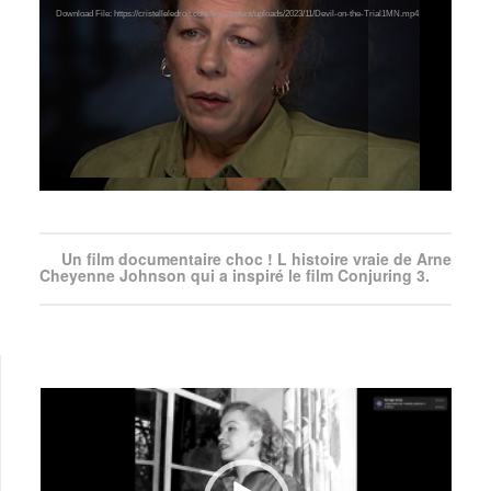
Download File: https://cristelleledroit.com/wp-content/uploads/2023/11/Devil-on-the-Trial1MN.mp4
Un film documentaire choc ! L histoire vraie de Arne
Cheyenne Johnson qui a inspiré le film Conjuring 3.