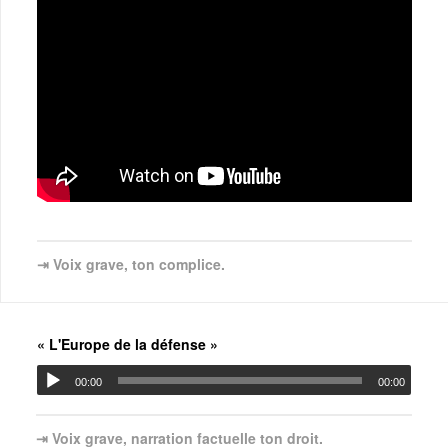
⇥ Voix grave, ton complice.
« L'Europe de la défense »
00:00
00:00
⇥ Voix grave, narration factuelle ton droit.