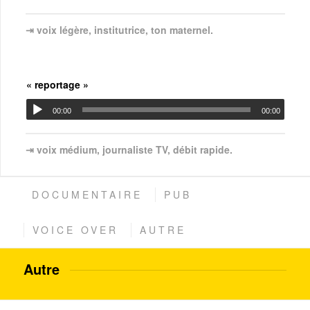
⇥ voix légère, institutrice, ton maternel.
« reportage »
00:00
00:00
⇥ voix médium, journaliste TV, débit rapide.
DOCUMENTAIRE
PUB
VOICE OVER
AUTRE
Autre