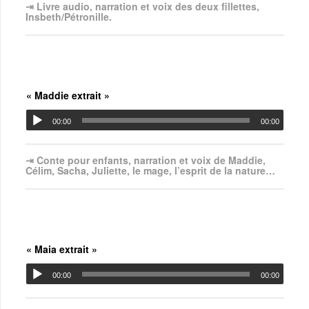
⇥ Livre audio, narration et voix des deux fillettes,
Insbeth/Pétronille.
« Maddie extrait »
00:00
00:00
⇥ Conte pour enfants, narration et voix de Maddie,
Célim, Sacha, Juliette, le mage, l’esprit de la nature…
« Maia extrait »
00:00
00:00