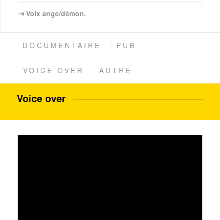
⇥ Voix ange/démon.
DOCUMENTAIRE
PUB
VOICE OVER
AUTRE
Voice over