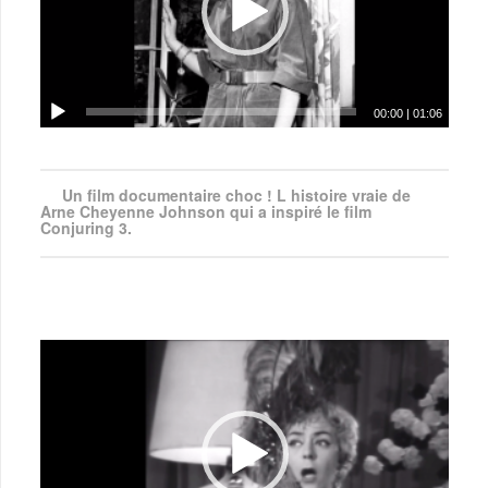
00:00
|
01:06
Un film documentaire choc ! L histoire vraie de
Arne Cheyenne Johnson qui a inspiré le film
Conjuring 3.