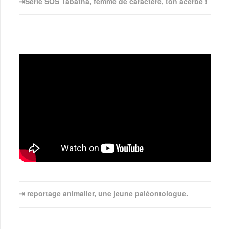
⇥Série SOS Tabatha, femme de caractère, ton acerbe !
⇥ reportage animalier, une jeune paléontologue.