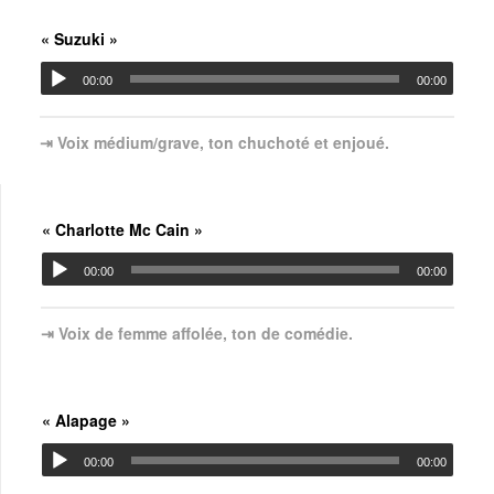
« Suzuki »
00:00
00:00
⇥ Voix médium/grave, ton chuchoté et enjoué.
« Charlotte Mc Cain »
00:00
00:00
⇥ Voix de femme affolée, ton de comédie.
« Alapage »
00:00
00:00