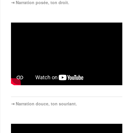
⇥ Narration posée, ton droit.
⇥ Narration douce, ton souriant.