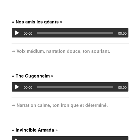
« Nos amis les géants »
00:00
00:00
⇥ Voix médium, narration douce, ton souriant.
« The Gugenheim »
00:00
00:00
⇥ Narration calme, ton ironique et déterminé.
« Invincible Armada »