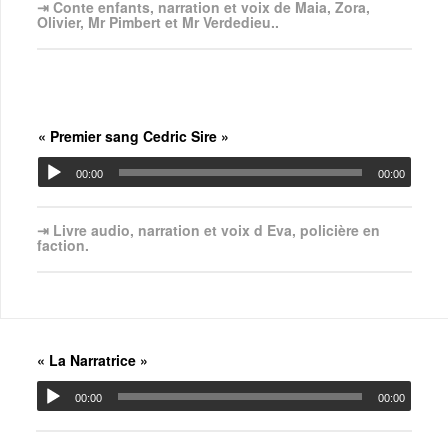
⇥ Conte enfants, narration et voix de Maia, Zora,
Olivier, Mr Pimbert et Mr Verdedieu..
« Premier sang Cedric Sire »
00:00
00:00
⇥ Livre audio, narration et voix d Eva, policière en
faction.
« La Narratrice »
00:00
00:00