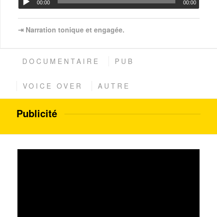
00:00
00:00
⇥ Narration tonique et engagée.
DOCUMENTAIRE
PUB
VOICE OVER
AUTRE
Publicité