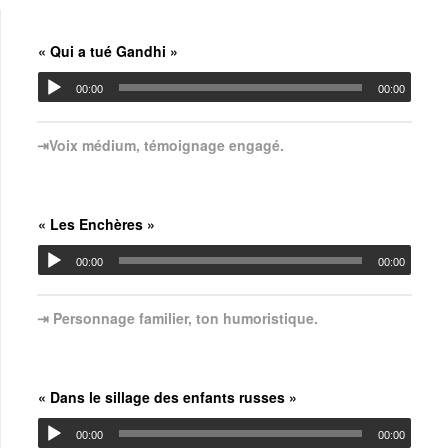
« Qui a tué Gandhi »
00:00
00:00
⇥Voix médium, témoignage engagé.
« Les Enchères »
00:00
00:00
⇥ Personnage familier, ton humoristique.
« Dans le sillage des enfants russes »
00:00
00:00