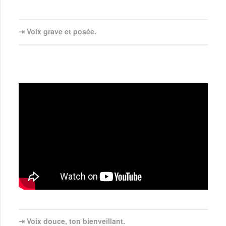
⇥ Voix grave et posée.
⇥ Voix douce, ton bienveillant.