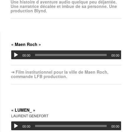
Une histoire d aventure audio quelque peu déjantée.
Une narratrice décalée et imbue de sa personne. Une
production Blynd.
« Maen Roch »
00:00
00:00
⇥ Film institutionnel pour la ville de Maen Roch,
commande LFB production.
« LUMEN_ »
LAURENT GENEFORT
00:00
00:00