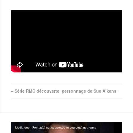
– Série RMC découverte, personnage de Sue Aikens.
Media error: Format(s) not supported or source(s) not found